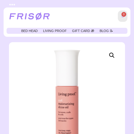
●●●
0
BED HEAD
LIVING PROOF
GIFT CARD 🎁
BLOG 📝