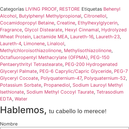
Categorías
LIVING PROOF
,
RESTORE
Etiquetas
Behenyl
Alcohol
,
Butylphenyl Methylpropional
,
Citronellol
,
Cocamidopropyl Betaine
,
Creatine
,
Ethylhexylglycerin
,
Fragrance
,
Glycol Distearate
,
Hexyl Cinnamal
,
Hydrolyzed
Wheat Protein
,
Lactamide MEA
,
Laureth-16
,
Laureth-23
,
Laureth-4
,
Limonene
,
Linalool
,
Methylchloroisothiazolinone
,
Methylisothiazolinone
,
Octafluoropentyl Methacrylate (OFPMA)
,
PEG-150
Pentaerythrityl Tetrastearate
,
PEG-200 Hydrogenated
Glyceryl Palmate
,
PEG-6 Caprylic/Capric Glyceride
,
PEG-7
Glyceryl Cocoate
,
Polyquaternium-47
,
Polyquaternium-52
,
Potassium Sorbate
,
Propanediol
,
Sodium Lauroyl Methyl
Isethionate
,
Sodium Methyl Cocoyl Taurate
,
Tetrasodium
EDTA
,
Water
Hablemos,
tu cabello lo merece!
Nombre