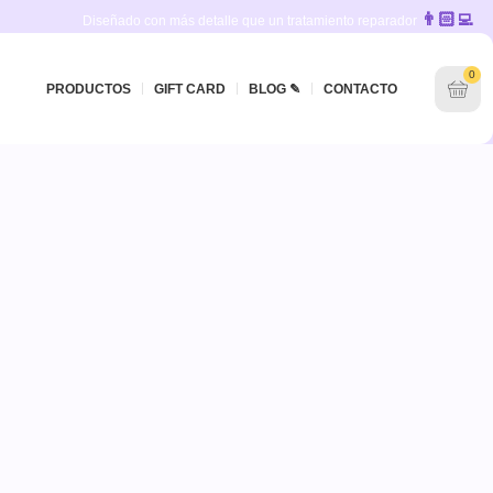
👨🏻‍💻
Diseñado con más detalle que un tratamiento reparador
0
PRODUCTOS
GIFT CARD
BLOG ✎
CONTACTO