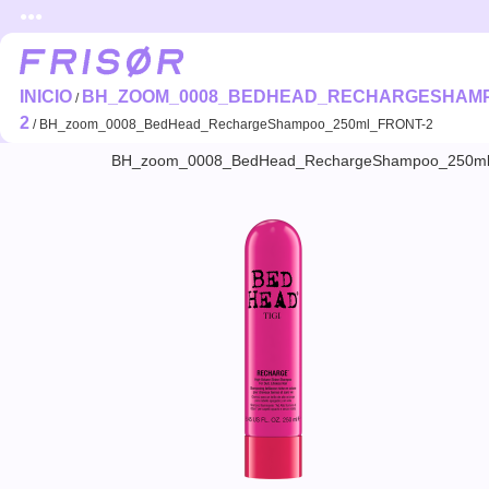
●●●
INICIO
BH_ZOOM_0008_BEDHEAD_RECHARGESHAMP
/
2
/ BH_zoom_0008_BedHead_RechargeShampoo_250ml_FRONT-2
BH_zoom_0008_BedHead_RechargeShampoo_250m