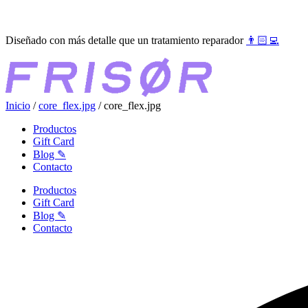
Ir
●●●
al
Diseñado con más detalle que un tratamiento reparador
👨🏻‍💻
contenido
Inicio
/
core_flex.jpg
/ core_flex.jpg
Productos
Gift Card
Blog ✎
Contacto
Productos
Gift Card
Blog ✎
Contacto