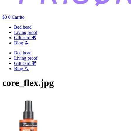
$
0
0
Carrito
Bed head
Living proof
Gift card 🎁
Blog 📝
Bed head
Living proof
Gift card 🎁
Blog 📝
core_flex.jpg