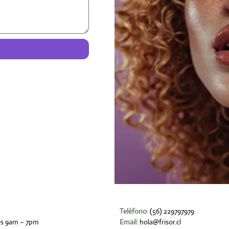
Teléfono:
(56) 229797979
es 9am – 7pm
Email:
hola@frisor.cl