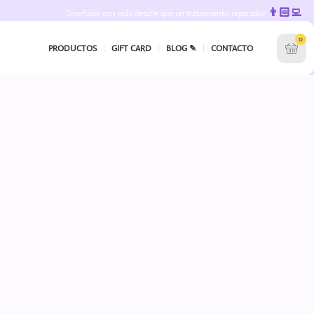
👨🏻‍💻
Diseñado con más detalle que un tratamiento reparador
0
PRODUCTOS
GIFT CARD
BLOG ✎
CONTACTO