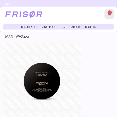
●●●
0
BED HEAD
LIVING PROOF
GIFT CARD 🎁
BLOG 📝
MAN_WAX.jpg