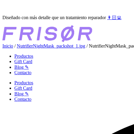
Ir
●●●
al
Diseñado con más detalle que un tratamiento reparador
👨🏻‍💻
contenido
Inicio
/
NutrifierNightMask_packshot_1.jpg
/ NutrifierNightMask_pa
Productos
Gift Card
Blog ✎
Contacto
Productos
Gift Card
Blog ✎
Contacto