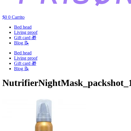
$
0
0
Carrito
Bed head
Living proof
Gift card 🎁
Blog 📝
Bed head
Living proof
Gift card 🎁
Blog 📝
NutrifierNightMask_packshot_1