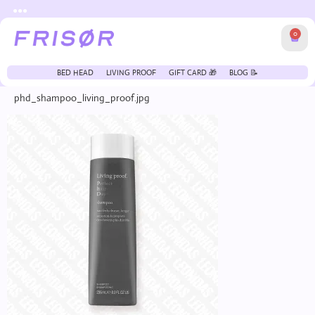
●●●
0
BED HEAD
LIVING PROOF
GIFT CARD 🎁
BLOG 📝
phd_shampoo_living_proof.jpg