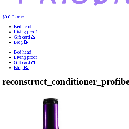
$
0
0
Carrito
Bed head
Living proof
Gift card 🎁
Blog 📝
Bed head
Living proof
Gift card 🎁
Blog 📝
reconstruct_conditioner_profibe