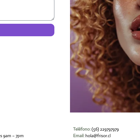
Teléfono:
(56) 229797979
es 9am – 7pm
Email:
hola@frisor.cl