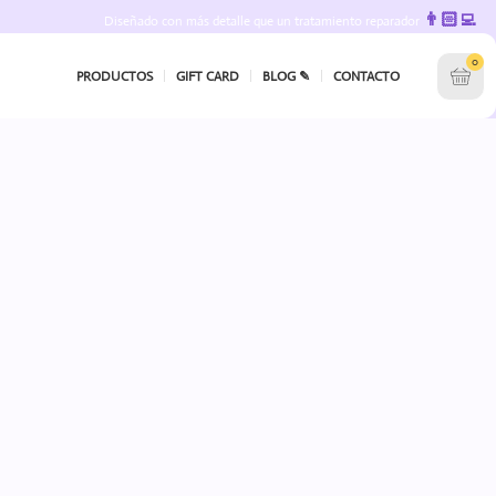
👨🏻‍💻
Diseñado con más detalle que un tratamiento reparador
0
PRODUCTOS
GIFT CARD
BLOG ✎
CONTACTO