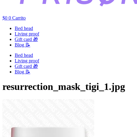
$
0
0
Carrito
Bed head
Living proof
Gift card 🎁
Blog 📝
Bed head
Living proof
Gift card 🎁
Blog 📝
resurrection_mask_tigi_1.jpg