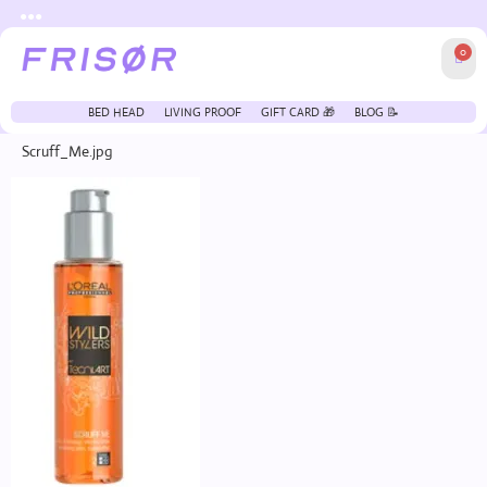
●●●
0
BED HEAD
LIVING PROOF
GIFT CARD 🎁
BLOG 📝
Scruff_Me.jpg