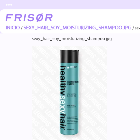
●●●
INICIO
SEXY_HAIR_SOY_MOISTURIZING_SHAMPOO.JPG
/
/ se
sexy_hair_soy_moisturizing_shampoo.jpg