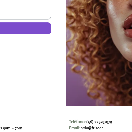
Teléfono:
(56) 229797979
es 9am – 7pm
Email:
hola@frisor.cl