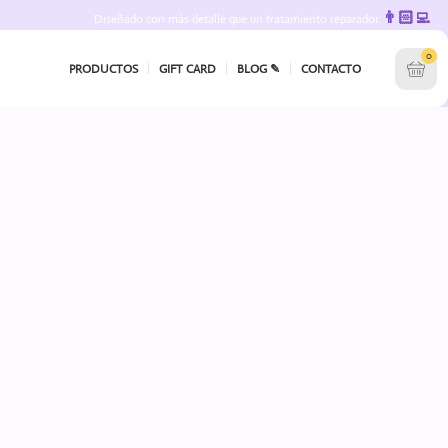
👨🏻‍💻
Diseñado con más detalle que un tratamiento reparador
0
PRODUCTOS
GIFT CARD
BLOG ✎
CONTACTO