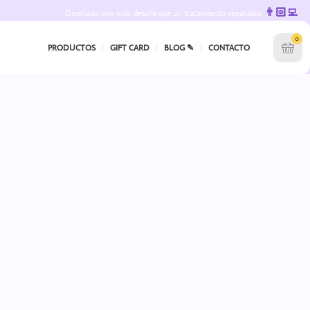
👨🏻‍💻
Diseñado con más detalle que un tratamiento reparador
0
PRODUCTOS
GIFT CARD
BLOG ✎
CONTACTO