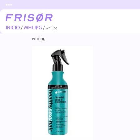
●●●
INICIO
WHI.JPG
/
/ whi.jpg
whi.jpg