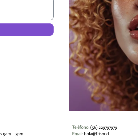
Teléfono:
(56) 229797979
es 9am – 7pm
Email:
hola@frisor.cl